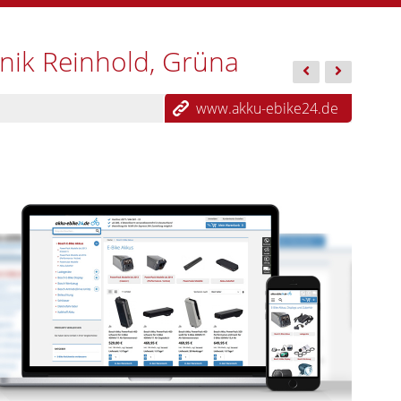
hnik Reinhold, Grüna
Webdesign...
Webdesign..
www.akku-ebike24.de